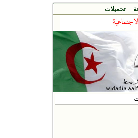
ة
تحميلات
ت