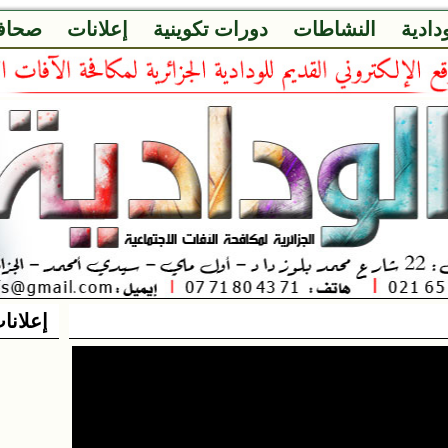
ودادية
النشاطات
دورات تكوينية
إعلانات
صحاف
إعلانا