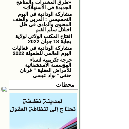
«طرق المخدرات والمناهج
الجديدة في الاستهلاك»
مشاركة الودادية في اليوم
التحسيسي : المربي والعنف
المعنوي والمادي في ظل
اختلال سلم القيم
افتتاح المكتب الولائي لولاية
بجاية 18 جوان 2022
مشاركة الودادية في فعاليات
اليوم العالمي للطفولة 2022
خرجة تكريمية لنساء
المؤسسة الاستشفائية
للأمراض العقلية " فرنان
حنفي" بواد عيسي
محطات