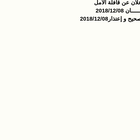
لان عن قافلة الأمل
ــــان 2018/12/08
يح و إعتذار2018/12/08