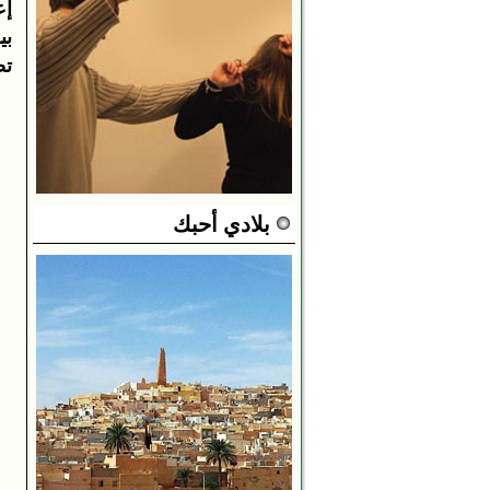
إع
بيــ
تصح
بلادي أحبك