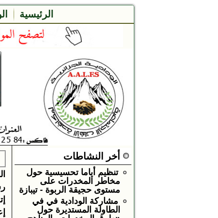
الرئيسية
ال
أخر النشاطات
ع
تنظيم أياما تحسيسية حول
ال
مخاطر المخدرات على
رس
مستوى حجيقة الربوة - تيبازة
إت
مشاركة الودادية في في
الطاولة المستديرة حول
إع