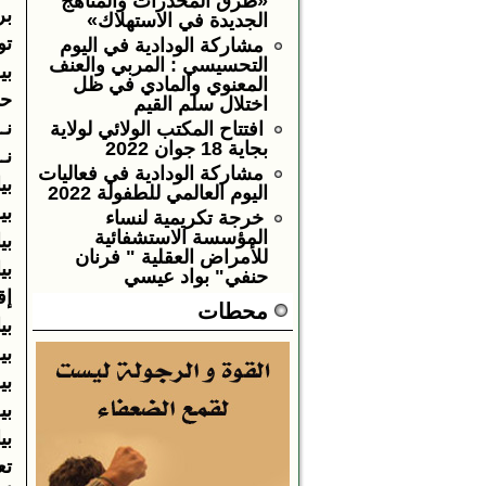
«طرق المخدرات والمناهج
بر
الجديدة في الاستهلاك»
توضـ
مشاركة الودادية في اليوم
التحسيسي : المربي والعنف
بيــ
المعنوي والمادي في ظل
حم
اختلال سلم القيم
نـــ
افتتاح المكتب الولائي لولاية
بجاية 18 جوان 2022
نـــ
مشاركة الودادية في فعاليات
بيا
اليوم العالمي للطفولة 2022
بيــ
خرجة تكريمية لنساء
المؤسسة الاستشفائية
بيان 
للأمراض العقلية " فرنان
بيا
حنفي" بواد عيسي
إقتر
محطات
بيان 
بيـ
بيـــ
بيــ
بيا
تعلي