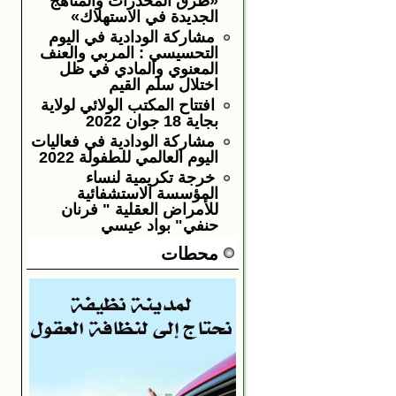
«طرق المخدرات والمناهج
الجديدة في الاستهلاك»
مشاركة الودادية في اليوم
التحسيسي : المربي والعنف
المعنوي والمادي في ظل
اختلال سلم القيم
افتتاح المكتب الولائي لولاية
بجاية 18 جوان 2022
مشاركة الودادية في فعاليات
اليوم العالمي للطفولة 2022
خرجة تكريمية لنساء
المؤسسة الاستشفائية
للأمراض العقلية " فرنان
حنفي" بواد عيسي
محطات